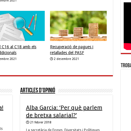
sembre 2021
l C16 al C18 amb els
Recuperació de pagues i
ddicionals
retallades del PASF
sembre 2021
2 desembre 2021
Troba
Articles d'opinió
a!
Alba Garcia: ‘Per què parlem
de bretxa salarial?’
21 febrer 2018
ts
La secretària de Dones, Diversitats i Polítiques