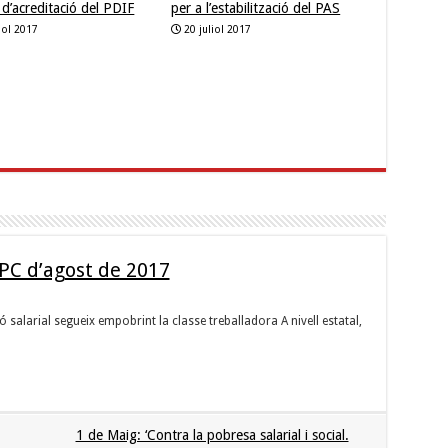
s d’acreditació del PDIF
per a l’estabilització del PAS
liol 2017
20 juliol 2017
IPC d’agost de 2017
alarial segueix empobrint la classe treballadora A nivell estatal,
1 de Maig: ‘Contra la pobresa salarial i social.