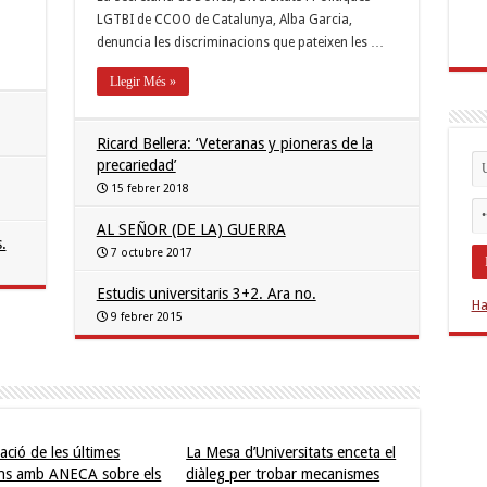
LGTBI de CCOO de Catalunya, Alba Garcia,
denuncia les discriminacions que pateixen les …
Llegir Més »
Ricard Bellera: ‘Veteranas y pioneras de la
precariedad’
15 febrer 2018
AL SEÑOR (DE LA) GUERRA
.
7 octubre 2017
Estudis universitaris 3+2. Ara no.
Ha
9 febrer 2015
ació de les últimes
La Mesa d’Universitats enceta el
ns amb ANECA sobre els
diàleg per trobar mecanismes