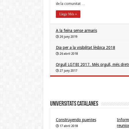
de la comunitat …
Llegir Més »
A la feina sense armaris
26 juny 2019
Dia per a la visibilitat lèsbica 2018
26 abril 2018
Orgull LGTBI 2017. Més orgull, més drets
27 juny 2017
Universitats Catalanes
Construyendo puentes
Inform
reunio
17 abril 2018