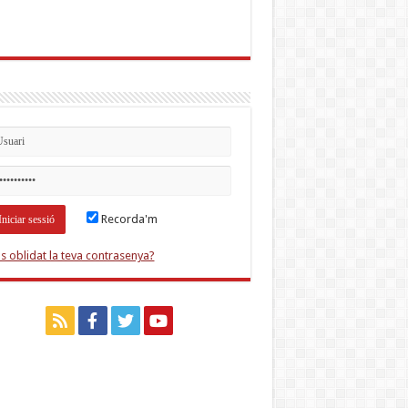
Recorda'm
s oblidat la teva contrasenya?