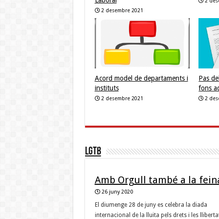
Laboral
2 de
2 desembre 2021
Acord model de departaments i
Pas de
instituts
fons a
2 desembre 2021
2 de
LGTB
Amb Orgull també a la fein
26 juny 2020
El diumenge 28 de juny es celebra la diada
internacional de la lluita pels drets i les lliberta