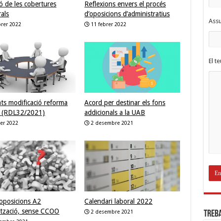
ió de les cobertures
Reflexions envers el procés
als
d’oposicions d’administratius
Ass
brer 2022
11 febrer 2022
El t
ts modificació reforma
Acord per destinar els fons
l (RDL32/2021)
addicionals a la UAB
rer 2022
2 desembre 2021
oposicions A2
Calendari laboral 2022
lització, sense CCOO
2 desembre 2021
Treb