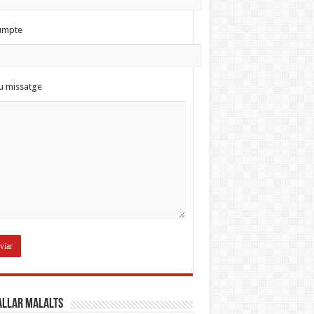
umpte
eu missatge
allar malalts