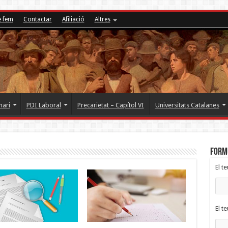
è fem
Contactar
Afiliació
Altres
nari
PDI Laboral
Precarietat – Capítol VI
Universitats Catalanes
FORM
El t
El t