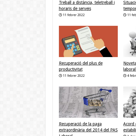
Treball a distància, teletreball i
Situac
horaris de serveis
tempor
11 febrer 2022
11 fe
Recuperació del plus de
Noveta
productivitat
labora
11 febrer 2022
4 feb
Recuperació de la paga
Acord 
extraordinària del 2014 del PAS
estabi