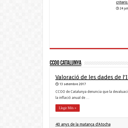
criteri
24 ju
CCOO Catalunya
Valoració de les dades de l’
13 setembre 2017
CCOO de Catalunya denuncia que la devaluació s
la inflació anual de …
Llegir Més »
40 anys de la matança d’Atocha